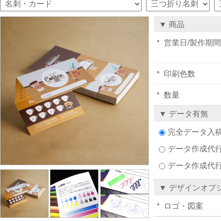
▼ 商品
営業日/製作期間
印刷色数
数量
▼ データ有無
完全データ入
データ作成代行注
データ作成代
▼ デザインオプ
ロゴ・図案