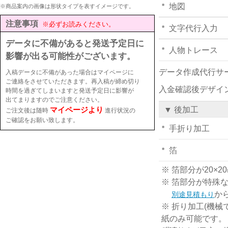
地図
※商品案内の画像は形状タイプを表すイメージです。
注意事項
※必ずお読みください。
文字代行入力
データに不備があると発送予定日に
人物トレース
影響が出る可能性がございます。
データ作成代行サ
入稿データに不備があった場合はマイページに
ご連絡をさせていただきます。再入稿が締め切り
入金確認後デザイ
時間を過ぎてしまいますと発送予定日に影響が
出てまりますのでご注意ください。
マイページより
▼ 後加工
ご注文後は随時
進行状況の
ご確認をお願い致します。
手折り加工
箔
※ 箔部分が20
※ 箔部分が特殊
か
別途見積もり
※ 折り加工(機械
紙のみ可能です。