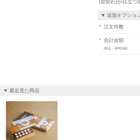
(背割れ)が目立
▼ 追加オプショ
注文件数
合計金額
(税込・送料別途)
▼ 最近見た商品