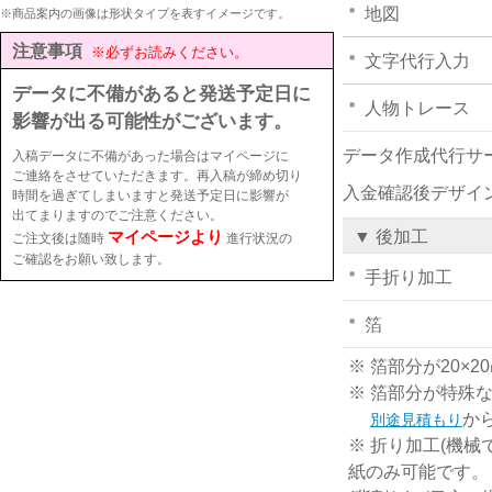
地図
※商品案内の画像は形状タイプを表すイメージです。
注意事項
※必ずお読みください。
文字代行入力
データに不備があると発送予定日に
人物トレース
影響が出る可能性がございます。
データ作成代行サ
入稿データに不備があった場合はマイページに
ご連絡をさせていただきます。再入稿が締め切り
入金確認後デザイ
時間を過ぎてしまいますと発送予定日に影響が
出てまりますのでご注意ください。
マイページより
▼ 後加工
ご注文後は随時
進行状況の
ご確認をお願い致します。
手折り加工
箔
※ 箔部分が20
※ 箔部分が特殊
か
別途見積もり
※ 折り加工(機械
紙のみ可能です。