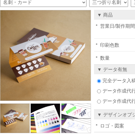
▼ 商品
営業日/製作期間
印刷色数
数量
▼ データ有無
完全データ入
データ作成代行注
データ作成代
▼ デザインオプ
ロゴ・図案