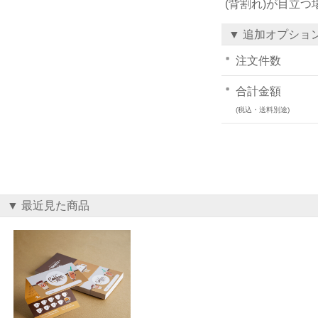
(背割れ)が目立
▼ 追加オプショ
注文件数
合計金額
(税込・送料別途)
▼ 最近見た商品