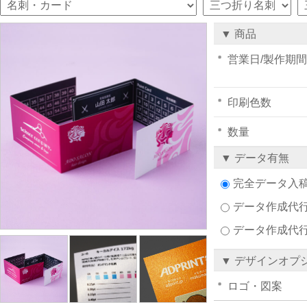
▼ 商品
営業日/製作期間
印刷色数
数量
▼ データ有無
完全データ入
データ作成代行注
データ作成代
▼ デザインオプ
ロゴ・図案