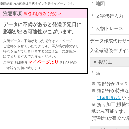
地図
※商品案内の画像は形状タイプを表すイメージです。
注意事項
※必ずお読みください。
文字代行入力
データに不備があると発送予定日に
人物トレース
影響が出る可能性がございます。
データ作成代行サ
入稿データに不備があった場合はマイページに
ご連絡をさせていただきます。再入稿が締め切り
入金確認後デザイ
時間を過ぎてしまいますと発送予定日に影響が
出てまりますのでご注意ください。
マイページより
▼ 後加工
ご注文後は随時
進行状況の
ご確認をお願い致します。
箔
※ 箔部分が20
※ 箔部分が特殊
か
別途見積もり
※ 折り加工(機械
紙のみ可能です。
(背割れ)が目立