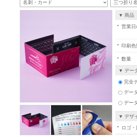
▼ 商品
営業日
印刷色
数量
▼ デー
完全
データ
デー
▼ デザ
ロゴ・