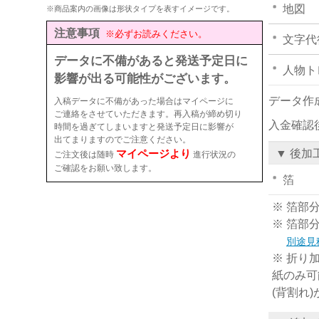
地図
※商品案内の画像は形状タイプを表すイメージです。
注意事項
※必ずお読みください。
文字代
データに不備があると発送予定日に
人物ト
影響が出る可能性がございます。
データ作
入稿データに不備があった場合はマイページに
ご連絡をさせていただきます。再入稿が締め切り
入金確認
時間を過ぎてしまいますと発送予定日に影響が
出てまりますのでご注意ください。
マイページより
▼ 後加
ご注文後は随時
進行状況の
ご確認をお願い致します。
箔
※ 箔部
※ 箔部
別途見
※ 折り
紙のみ可
(背割れ