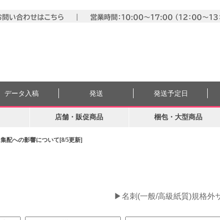
データ入稿
発送
発送予定日
店舗・販促商品
梱包・大型商品
配への影響について[8/5更新]
。
▶名刺(一般/高級紙質)規格