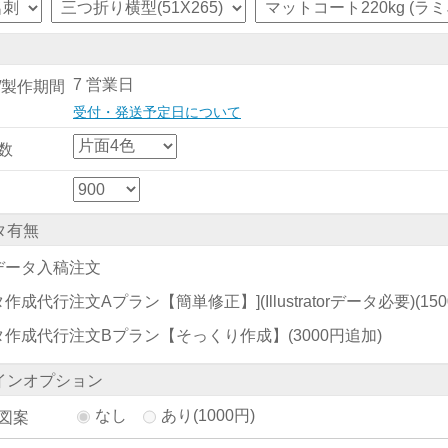
7 営業日
/製作期間
受付・発送予定日について
数
タ有無
データ入稿注文
作成代行注文Aプラン【簡単修正】](Illustratorデータ必要)
(15
タ作成代行注文Bプラン【そっくり作成】
(3000円追加)
インオプション
なし
あり(1000円)
図案