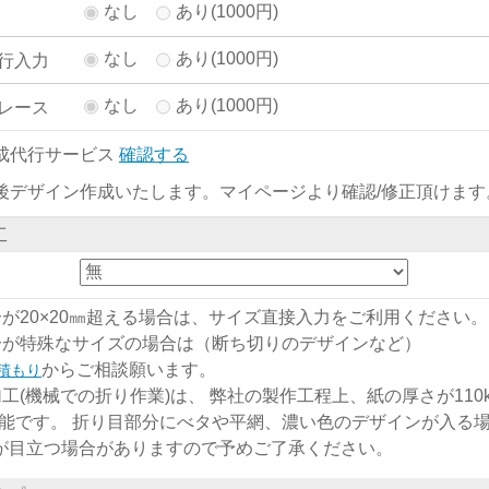
なし
あり(1000円)
なし
あり(1000円)
行入力
なし
あり(1000円)
レース
成代行サービス
確認する
後デザイン作成いたします。マイページより確認/修正頂けます
工
分が20×20㎜超える場合は、サイズ直接入力をご利用ください。
分が特殊なサイズの場合は（断ち切りのデザインなど）
からご相談願います。
積もり
加工(機械での折り作業)は、 弊社の製作工程上、紙の厚さが110kg
能です。 折り目部分にべタや平網、濃い色のデザインが入る
)が目立つ場合がありますので予めご了承ください。