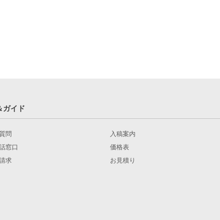
＆ガイド
質問
入稿案内
話窓口
価格表
請求
お見積り