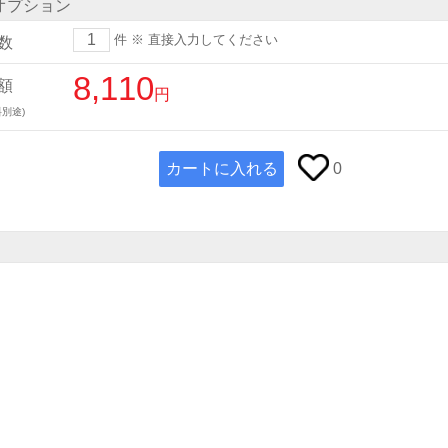
オプション
件
※ 直接入力してください
数
8,110
額
円
別途)
カートに入れる
0