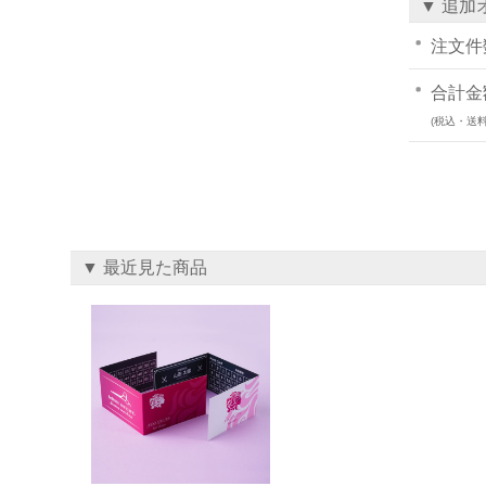
▼ 追加
注文件
合計金
(税込・送料
▼ 最近見た商品