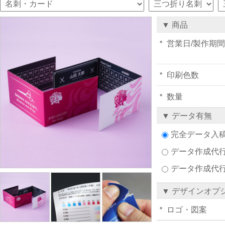
▼ 商品
営業日/製作期間
印刷色数
数量
▼ データ有無
完全データ入
データ作成代行注
データ作成代
▼ デザインオプ
ロゴ・図案