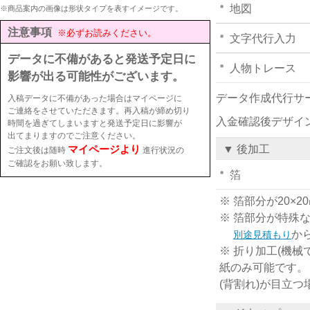
地図
※商品案内の画像は形状タイプを表すイメージです。
注意事項
※必ずお読みください。
文字代行入力
データに不備があると発送予定日に
人物トレース
影響が出る可能性がございます。
データ作成代行サ
入稿データに不備があった場合はマイページに
ご連絡をさせていただきます。再入稿が締め切り
入金確認後デザイ
時間を過ぎてしまいますと発送予定日に影響が
出てまりますのでご注意ください。
マイページより
▼ 後加工
ご注文後は随時
進行状況の
ご確認をお願い致します。
箔
※ 箔部分が20
※ 箔部分が特殊
か
別途見積もり
※ 折り加工(機械
紙のみ可能です。
(背割れ)が目立