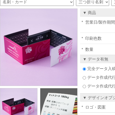
▼ 商品
営業日/製作期間
印刷色数
数量
▼ データ有無
完全データ入
データ作成代行注
データ作成代
▼ デザインオプ
ロゴ・図案