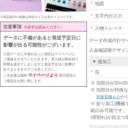
地図
文字代行入力
※商品案内の画像は形状タイプを表すイメージです。
注意事項
※必ずお読みください。
人物トレース
データに不備があると発送予定日に
データ作成代行サ
影響が出る可能性がございます。
入金確認後デザイ
入稿データに不備があった場合はマイページに
ご連絡をさせていただきます。再入稿が締め切り
▼ 後加工
時間を過ぎてしまいますと発送予定日に影響が
出てまりますのでご注意ください。
箔
マイページより
ご注文後は随時
進行状況の
ご確認をお願い致します。
※ 箔部分が20
※ 箔部分が特殊
か
別途見積もり
※ 折り加工(機械
紙のみ可能です。
(背割れ)が目立