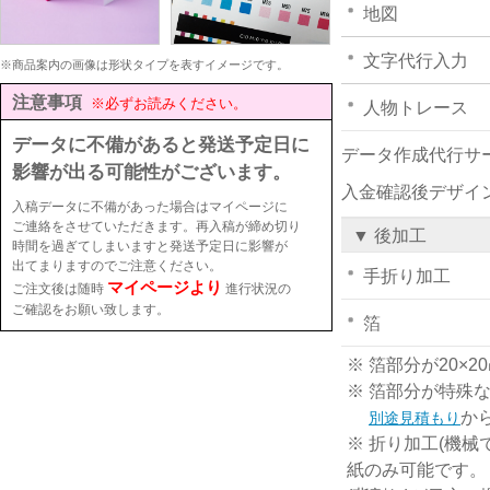
地図
文字代行入力
※商品案内の画像は形状タイプを表すイメージです。
注意事項
※必ずお読みください。
人物トレース
データに不備があると発送予定日に
データ作成代行サ
影響が出る可能性がございます。
入金確認後デザイ
入稿データに不備があった場合はマイページに
ご連絡をさせていただきます。再入稿が締め切り
▼ 後加工
時間を過ぎてしまいますと発送予定日に影響が
出てまりますのでご注意ください。
手折り加工
マイページより
ご注文後は随時
進行状況の
ご確認をお願い致します。
箔
※ 箔部分が20
※ 箔部分が特殊
か
別途見積もり
※ 折り加工(機械
紙のみ可能です。