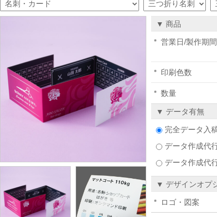
▼ 商品
営業日/製作期間
印刷色数
数量
▼ データ有無
完全データ入
データ作成代行注
データ作成代
▼ デザインオプ
ロゴ・図案