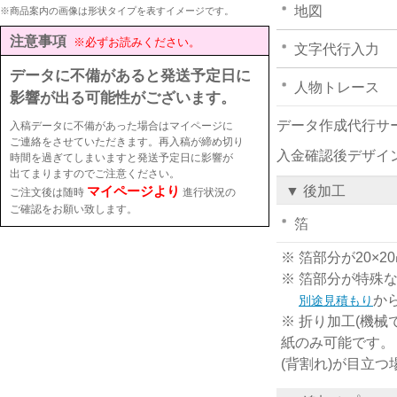
地図
※商品案内の画像は形状タイプを表すイメージです。
注意事項
※必ずお読みください。
文字代行入力
データに不備があると発送予定日に
人物トレース
影響が出る可能性がございます。
データ作成代行サ
入稿データに不備があった場合はマイページに
ご連絡をさせていただきます。再入稿が締め切り
入金確認後デザイ
時間を過ぎてしまいますと発送予定日に影響が
出てまりますのでご注意ください。
マイページより
▼ 後加工
ご注文後は随時
進行状況の
ご確認をお願い致します。
箔
※ 箔部分が20
※ 箔部分が特殊
か
別途見積もり
※ 折り加工(機械
紙のみ可能です。
(背割れ)が目立