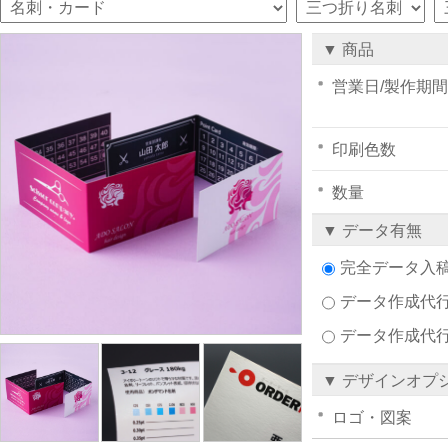
▼ 商品
営業日/製作期間
印刷色数
数量
▼ データ有無
完全データ入
データ作成代行注
データ作成代
▼ デザインオプ
ロゴ・図案