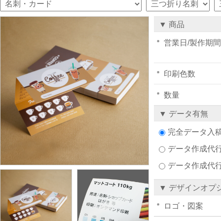
▼ 商品
営業日/製作期間
印刷色数
数量
▼ データ有無
完全データ入
データ作成代行注
データ作成代
▼ デザインオプ
ロゴ・図案