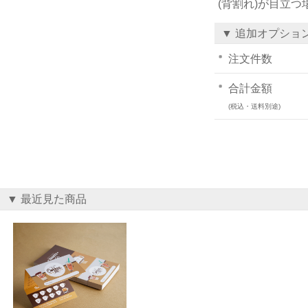
(背割れ)が目立
▼ 追加オプショ
注文件数
合計金額
(税込・送料別途)
▼ 最近見た商品