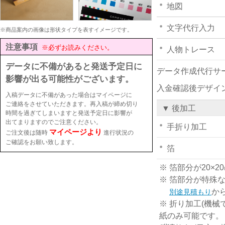
地図
文字代行入力
※商品案内の画像は形状タイプを表すイメージです。
注意事項
※必ずお読みください。
人物トレース
データに不備があると発送予定日に
データ作成代行サ
影響が出る可能性がございます。
入金確認後デザイ
入稿データに不備があった場合はマイページに
ご連絡をさせていただきます。再入稿が締め切り
▼ 後加工
時間を過ぎてしまいますと発送予定日に影響が
出てまりますのでご注意ください。
手折り加工
マイページより
ご注文後は随時
進行状況の
ご確認をお願い致します。
箔
※ 箔部分が20
※ 箔部分が特殊
か
別途見積もり
※ 折り加工(機械
紙のみ可能です。