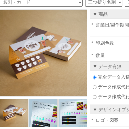
▼ 商品
営業日/製作期間
印刷色数
数量
▼ データ有無
完全データ入
データ作成代行注
データ作成代
▼ デザインオプ
ロゴ・図案