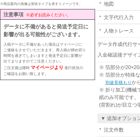
地図
※商品案内の画像は形状タイプを表すイメージです。
注意事項
※必ずお読みください。
文字代行入力
データに不備があると発送予定日に
人物トレース
影響が出る可能性がございます。
データ作成代行サ
入稿データに不備があった場合はマイページに
ご連絡をさせていただきます。再入稿が締め切り
入金確認後デザイ
時間を過ぎてしまいますと発送予定日に影響が
出てまりますのでご注意ください。
マイページより
※ 箔部分が20
ご注文後は随時
進行状況の
ご確認をお願い致します。
※ 箔部分が特殊
か
別途見積もり
※ 折り加工(機械
紙のみ可能です。
(背割れ)が目立
▼ 追加オプショ
注文件数