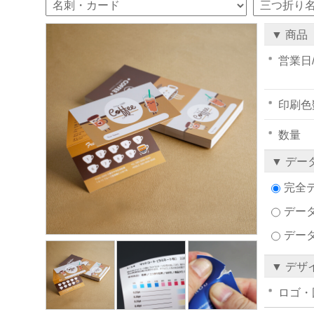
▼ 商品
営業日
印刷色
数量
▼ デー
完全
データ
デー
▼ デザ
ロゴ・