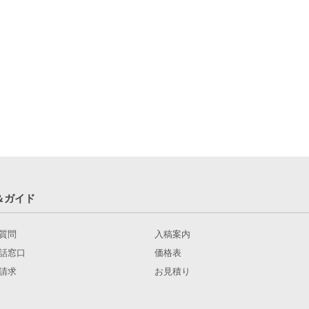
＆ガイド
質問
入稿案内
話窓口
価格表
請求
お見積り