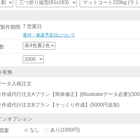
7 営業日
/製作期間
受付・発送予定日について
数
タ有無
データ入稿注文
作成代行注文Aプラン【簡単修正】](Illustratorデータ必要)
(30
タ作成代行注文Bプラン【そっくり作成】
(5000円追加)
インオプション
なし
あり(1000円)
図案