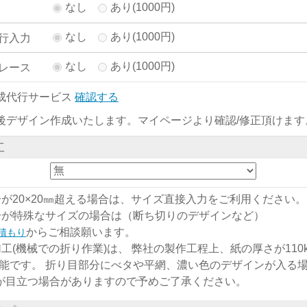
なし
あり(1000円)
なし
あり(1000円)
行入力
なし
あり(1000円)
レース
成代行サービス
確認する
後デザイン作成いたします。マイページより確認/修正頂けます
工
分が20×20㎜超える場合は、サイズ直接入力をご利用ください。
分が特殊なサイズの場合は（断ち切りのデザインなど）
からご相談願います。
積もり
加工(機械での折り作業)は、 弊社の製作工程上、紙の厚さが110kg
能です。 折り目部分にべタや平網、濃い色のデザインが入る
)が目立つ場合がありますので予めご了承ください。