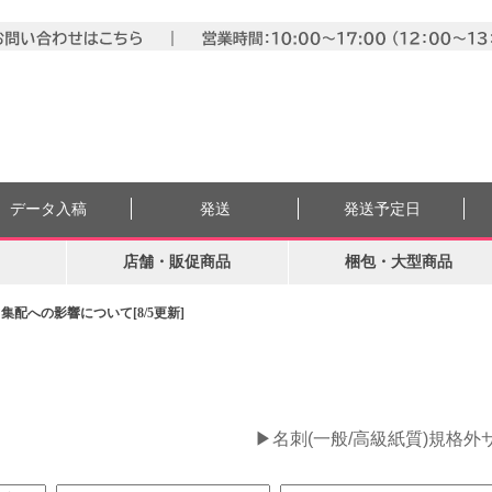
データ入稿
発送
発送予定日
店舗・販促商品
梱包・大型商品
配への影響について[8/5更新]
。
▶名刺(一般/高級紙質)規格