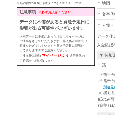
地図
※商品案内の画像は形状タイプを表すイメージです。
注意事項
※必ずお読みください。
文字代
データに不備があると発送予定日に
人物ト
影響が出る可能性がございます。
データ作
入稿データに不備があった場合はマイページに
ご連絡をさせていただきます。再入稿が締め切り
入金確認
時間を過ぎてしまいますと発送予定日に影響が
出てまりますのでご注意ください。
マイページより
▼ 後加
ご注文後は随時
進行状況の
ご確認をお願い致します。
箔
※ 箔部
※ 箔部
別途見
※ 折り
紙のみ可
(背割れ