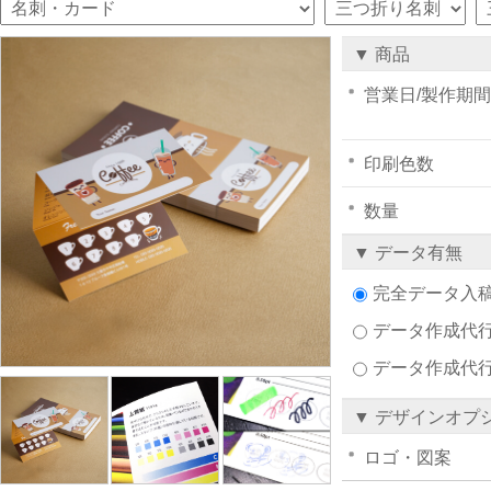
▼ 商品
営業日/製作期間
印刷色数
数量
▼ データ有無
完全データ入
データ作成代行注
データ作成代
▼ デザインオプ
ロゴ・図案