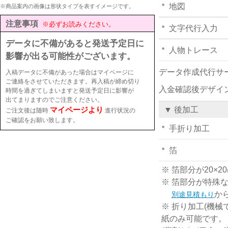
地図
※商品案内の画像は形状タイプを表すイメージです。
注意事項
※必ずお読みください。
文字代行入力
データに不備があると発送予定日に
人物トレース
影響が出る可能性がございます。
データ作成代行サ
入稿データに不備があった場合はマイページに
ご連絡をさせていただきます。再入稿が締め切り
入金確認後デザイ
時間を過ぎてしまいますと発送予定日に影響が
出てまりますのでご注意ください。
マイページより
▼ 後加工
ご注文後は随時
進行状況の
ご確認をお願い致します。
手折り加工
箔
※ 箔部分が20
※ 箔部分が特殊
か
別途見積もり
※ 折り加工(機械
紙のみ可能です。