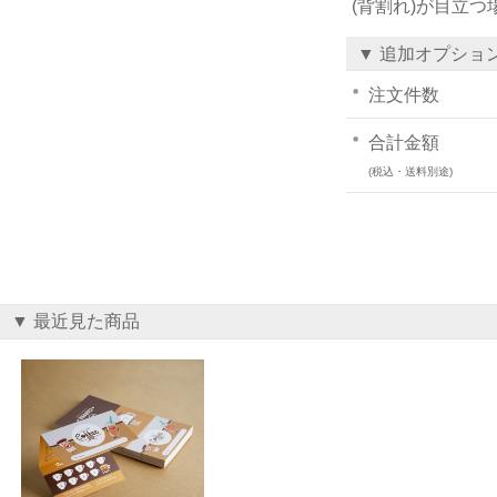
(背割れ)が目立
▼ 追加オプショ
注文件数
合計金額
(税込・送料別途)
▼ 最近見た商品