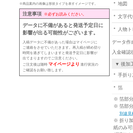
地図
※商品案内の画像は形状タイプを表すイメージです。
注意事項
※必ずお読みください。
文字代
データに不備があると発送予定日に
人物ト
影響が出る可能性がございます。
データ作
入稿データに不備があった場合はマイページに
ご連絡をさせていただきます。再入稿が締め切り
入金確認
時間を過ぎてしまいますと発送予定日に影響が
出てまりますのでご注意ください。
マイページより
▼ 後加
ご注文後は随時
進行状況の
ご確認をお願い致します。
手折り
箔
※ 箔部
※ 箔部
別途見
※ 折り
紙のみ可