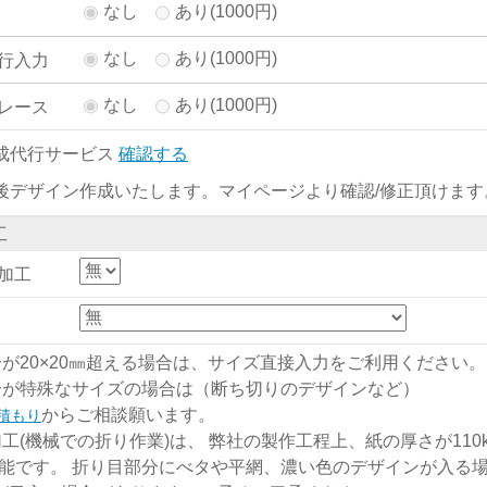
なし
あり(1000円)
なし
あり(1000円)
行入力
なし
あり(1000円)
レース
成代行サービス
確認する
後デザイン作成いたします。マイページより確認/修正頂けます
工
加工
分が20×20㎜超える場合は、サイズ直接入力をご利用ください。
分が特殊なサイズの場合は（断ち切りのデザインなど）
からご相談願います。
積もり
加工(機械での折り作業)は、 弊社の製作工程上、紙の厚さが110kg
能です。 折り目部分にべタや平網、濃い色のデザインが入る