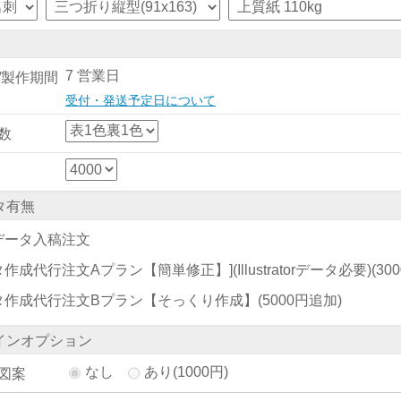
7 営業日
/製作期間
受付・発送予定日について
数
タ有無
データ入稿注文
作成代行注文Aプラン【簡単修正】](Illustratorデータ必要)
(30
タ作成代行注文Bプラン【そっくり作成】
(5000円追加)
インオプション
なし
あり(1000円)
図案