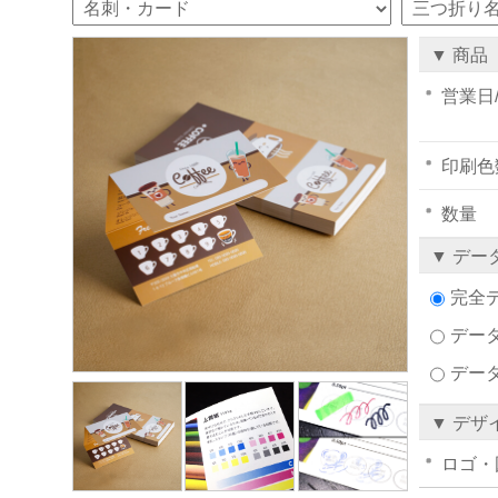
▼ 商品
営業日
印刷色
数量
▼ デー
完全
データ
デー
▼ デザ
ロゴ・