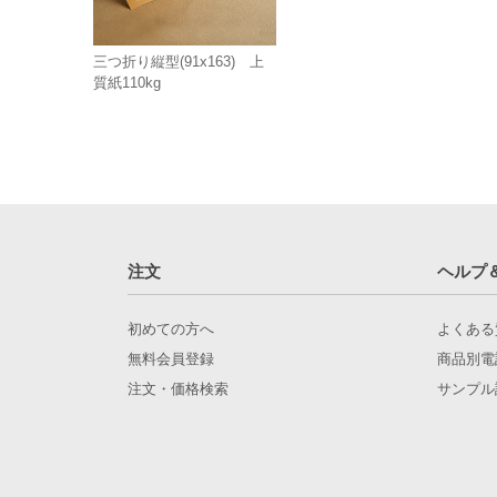
三つ折り縦型(91x163) 上
質紙110kg
注文
ヘルプ
初めての方へ
よくある
無料会員登録
商品別電
注文・価格検索
サンプル