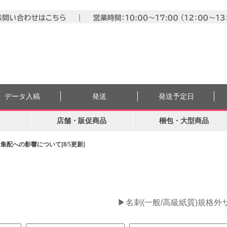
データ入稿
発送
発送予定日
店舗・販促商品
梱包・大型商品
配への影響について[8/5更新]
。
▶名刺(一般/高級紙質)規格