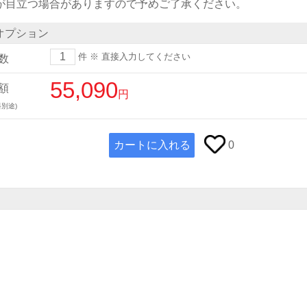
)が目立つ場合がありますので予めご了承ください。
オプション
件
※ 直接入力してください
数
55,090
額
円
別途)
カートに入れる
0