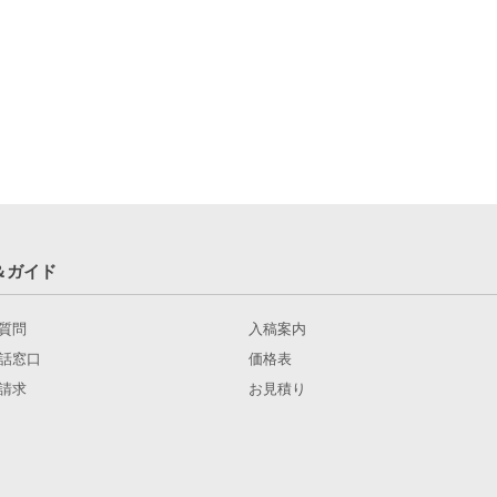
＆ガイド
質問
入稿案内
話窓口
価格表
請求
お見積り