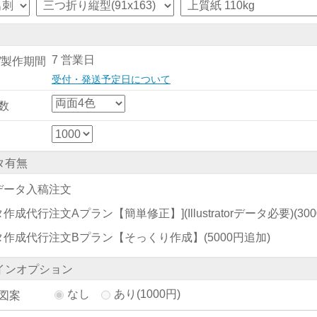
7 営業日
/製作期間
受付・発送予定日について
数
タ有無
データ入稿注文
作成代行注文Aプラン【簡単修正】](Illustratorデータ必要)
(30
タ作成代行注文Bプラン【そっくり作成】
(5000円追加)
インオプション
なし
あり(1000円)
図案