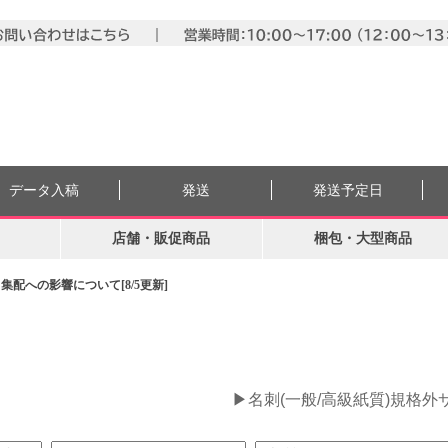
データ入稿
発送
発送予定日
店舗・販促商品
梱包・大型商品
配への影響について[8/5更新]
。
▶名刺(一般/高級紙質)規格