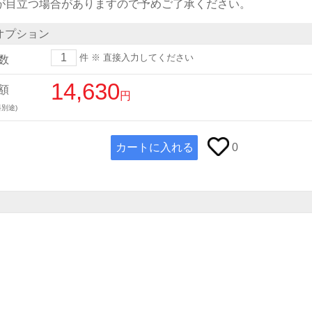
)が目立つ場合がありますので予めご了承ください。
オプション
件
※ 直接入力してください
数
14,630
額
円
別途)
カートに入れる
0