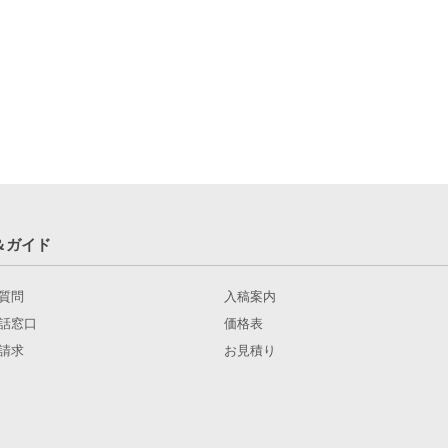
＆ガイド
質問
入稿案内
話窓口
価格表
請求
お見積り