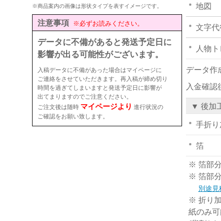
地図
※商品案内の画像は形状タイプを表すイメージです。
注意事項
※必ずお読みください。
文字代
データに不備があると発送予定日に
人物ト
影響が出る可能性がございます。
データ作
入稿データに不備があった場合はマイページに
ご連絡をさせていただきます。再入稿が締め切り
入金確認
時間を過ぎてしまいますと発送予定日に影響が
出てまりますのでご注意ください。
マイページより
▼ 後加
ご注文後は随時
進行状況の
ご確認をお願い致します。
手折り
箔
※ 箔部
※ 箔部
別途見
※ 折り
紙のみ可