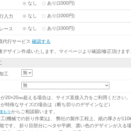
なし
あり(1000円)
なし
あり(1000円)
行入力
なし
あり(1000円)
レース
成代行サービス
確認する
後デザイン作成いたします。マイページより確認/修正頂けます
工
加工
分が20×20㎜超える場合は、サイズ直接入力をご利用ください。
分が特殊なサイズの場合は（断ち切りのデザインなど）
からご相談願います。
積もり
加工(機械での折り作業)は、 弊社の製作工程上、紙の厚さが110kg
能です。 折り目部分にべタや平網、濃い色のデザインが入る