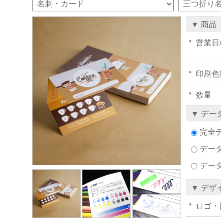
▼ 商品
営業日
印刷色
数量
▼ デー
完全
データ
デー
▼ デザ
ロゴ・