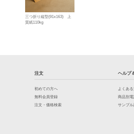
三つ折り縦型(91x163) 上
質紙110kg
注文
ヘルプ
初めての方へ
よくある
無料会員登録
商品別電
注文・価格検索
サンプル