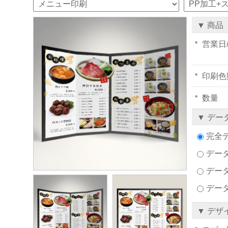
▼ 商品
営業日
印刷色
数量
▼ デー
完全
データ
デー
デー
▼ デザ