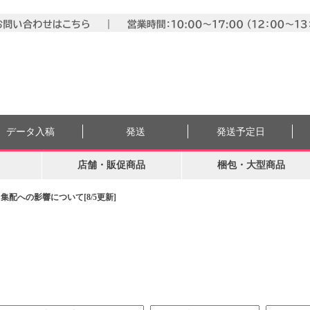
データ入稿
発送
発送予定日
店舗・販促商品
梱包・大型商品
配への影響について[8/5更新]
。