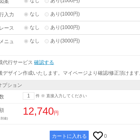
なし
あり(1000円)
図案
なし
あり(1000円)
行入力
なし
あり(1000円)
レース
なし
あり(3000円)
メニュ
成代行サービス
確認する
後デザイン作成いたします。マイページより確認/修正頂けます
オプション
件
※ 直接入力してください
数
12,740
額
円
別途)
カートに入れる
0