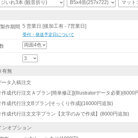
5 営業日 [後加工有 - 7営業日]
/製作期間
受付・発送予定日について
数
タ有無
データ入稿注文
作成代行注文Ａプラン[簡単修正]](Illustratorデータ必要)
(600
タ作成代行注文Bプラン[そっくり作成]
(16000円追加)
タ作成代行注文文字プラン【文字のみで作成】
(8000円追加)
インオプション