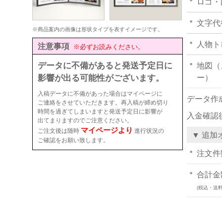
ロゴ・
文字代
※商品案内の画像は形状タイプを表すイメージです。
人物ト
注意事項
※必ずお読みください。
データに不備があると発送予定日に
地図（
影響が出る可能性がございます。
ー）
入稿データに不備があった場合はマイページに
データ作
ご連絡をさせていただきます。再入稿が締め切り
時間を過ぎてしまいますと発送予定日に影響が
入金確認
出てまりますのでご注意ください。
マイページより
ご注文後は随時
進行状況の
▼ 追加
ご確認をお願い致します。
注文件
合計金
(税込・送料