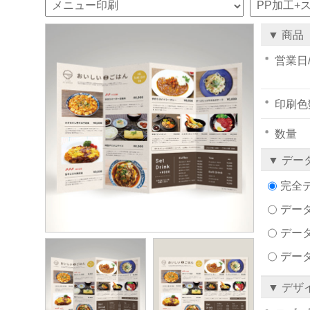
▼ 商品
営業日
印刷色
数量
▼ デー
完全
データ
デー
デー
▼ デザ