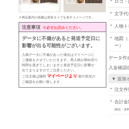
ロゴ・
文字代
※商品案内の画像は形状タイプを表すイメージです。
人物ト
注意事項
※必ずお読みください。
データに不備があると発送予定日に
地図（
影響が出る可能性がございます。
ー）
入稿データに不備があった場合はマイページに
データ作
ご連絡をさせていただきます。再入稿が締め切り
時間を過ぎてしまいますと発送予定日に影響が
入金確認
出てまりますのでご注意ください。
マイページより
ご注文後は随時
進行状況の
▼ 追加
ご確認をお願い致します。
注文件
合計金
(税込・送料