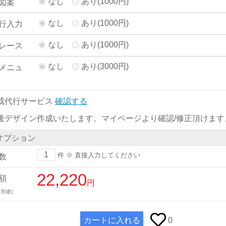
なし
あり(1000円)
図案
なし
あり(1000円)
行入力
なし
あり(1000円)
レース
なし
あり(3000円)
メニュ
成代行サービス
確認する
後デザイン作成いたします。マイページより確認/修正頂けます
オプション
件
※ 直接入力してください
数
22,220
額
円
別途)
カートに入れる
0