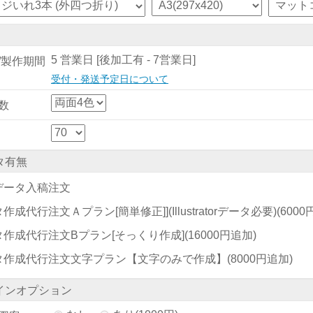
5 営業日 [後加工有 - 7営業日]
/製作期間
受付・発送予定日について
数
タ有無
データ入稿注文
作成代行注文Ａプラン[簡単修正]](Illustratorデータ必要)
(600
タ作成代行注文Bプラン[そっくり作成]
(16000円追加)
タ作成代行注文文字プラン【文字のみで作成】
(8000円追加)
インオプション