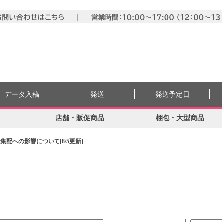
データ入稿
発送
発送予定日
店舗・販促商品
梱包・大型商品
配への影響について[8/5更新]
。