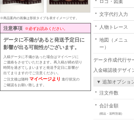
ロゴ・図案
文字代行入力
※商品案内の画像は形状タイプを表すイメージです。
人物トレース
注意事項
※必ずお読みください。
データに不備があると発送予定日に
地図（メニュ
影響が出る可能性がございます。
ー）
入稿データに不備があった場合はマイページに
データ作成代行サ
ご連絡をさせていただきます。再入稿が締め切り
時間を過ぎてしまいますと発送予定日に影響が
入金確認後デザイ
出てまりますのでご注意ください。
マイページより
ご注文後は随時
進行状況の
▼ 追加オプショ
ご確認をお願い致します。
注文件数
合計金額
(税込・送料別途)