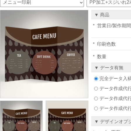
▼ 商品
営業日/製作期間
印刷色数
数量
▼ データ有無
完全データ入
データ作成代行注文
データ作成代行
データ作成代
▼ デザインオプ