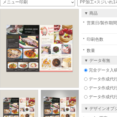
▼ 商品
営業日/製作期間
印刷色数
数量
▼ データ有無
完全データ入
データ作成代行注文
データ作成代行
データ作成代
▼ デザインオプ