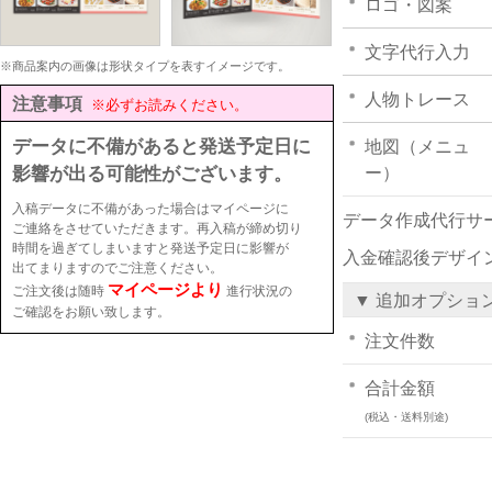
ロゴ・図案
文字代行入力
※商品案内の画像は形状タイプを表すイメージです。
人物トレース
注意事項
※必ずお読みください。
データに不備があると発送予定日に
地図（メニュ
影響が出る可能性がございます。
ー）
入稿データに不備があった場合はマイページに
データ作成代行サ
ご連絡をさせていただきます。再入稿が締め切り
時間を過ぎてしまいますと発送予定日に影響が
入金確認後デザイ
出てまりますのでご注意ください。
マイページより
ご注文後は随時
進行状況の
▼ 追加オプショ
ご確認をお願い致します。
注文件数
合計金額
(税込・送料別途)