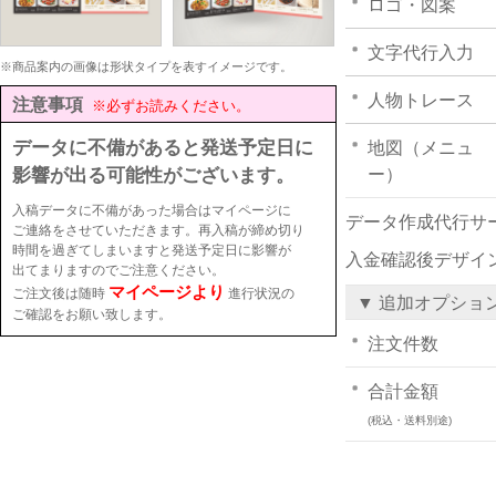
ロゴ・図案
文字代行入力
※商品案内の画像は形状タイプを表すイメージです。
人物トレース
注意事項
※必ずお読みください。
データに不備があると発送予定日に
地図（メニュ
影響が出る可能性がございます。
ー）
入稿データに不備があった場合はマイページに
データ作成代行サ
ご連絡をさせていただきます。再入稿が締め切り
時間を過ぎてしまいますと発送予定日に影響が
入金確認後デザイ
出てまりますのでご注意ください。
マイページより
ご注文後は随時
進行状況の
▼ 追加オプショ
ご確認をお願い致します。
注文件数
合計金額
(税込・送料別途)