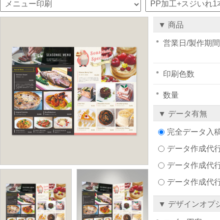
▼ 商品
営業日/製作期間
印刷色数
数量
▼ データ有無
完全データ入
データ作成代行注文
データ作成代行
データ作成代
▼ デザインオプ