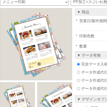
▼ 商品
営業日/製作期間
印刷色数
数量
▼ データ有無
完全データ入
データ作成代行注文
データ作成代行
データ作成代
▼ デザインオプ