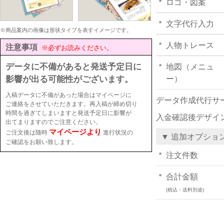
ロゴ・図案
文字代行入力
※商品案内の画像は形状タイプを表すイメージです。
人物トレース
注意事項
※必ずお読みください。
データに不備があると発送予定日に
地図（メニュ
影響が出る可能性がございます。
ー）
入稿データに不備があった場合はマイページに
データ作成代行サ
ご連絡をさせていただきます。再入稿が締め切り
時間を過ぎてしまいますと発送予定日に影響が
入金確認後デザイ
出てまりますのでご注意ください。
マイページより
ご注文後は随時
進行状況の
▼ 追加オプショ
ご確認をお願い致します。
注文件数
合計金額
(税込・送料別途)