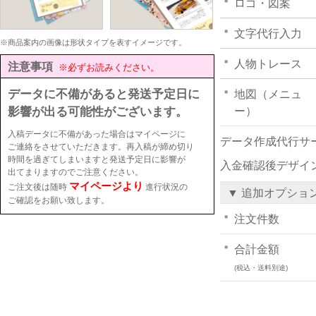
ロゴ・図案
文字代行入力
※商品案内の画像は形状タイプを表すイメージです。
人物トレース
注意事項
※必ずお読みください。
データに不備があると発送予定日に
地図（メニュ
影響が出る可能性がございます。
ー）
入稿データに不備があった場合はマイページに
データ作成代行サ
ご連絡をさせていただきます。再入稿が締め切り
時間を過ぎてしまいますと発送予定日に影響が
入金確認後デザイ
出てまりますのでご注意ください。
マイページより
ご注文後は随時
進行状況の
▼ 追加オプショ
ご確認をお願い致します。
注文件数
合計金額
(税込・送料別途)