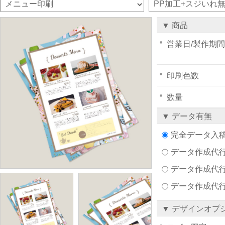
▼ 商品
営業日/製作期間
印刷色数
数量
▼ データ有無
完全データ入
データ作成代行注文
データ作成代行
データ作成代
▼ デザインオプ