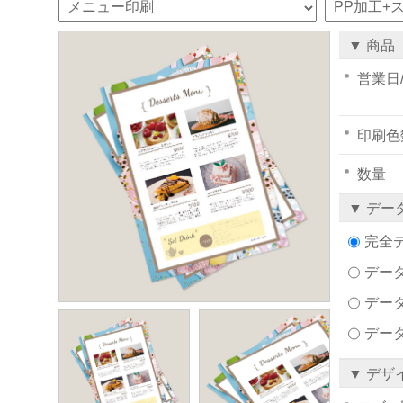
▼ 商品
営業日
印刷色
数量
▼ デー
完全
データ
デー
デー
▼ デザ