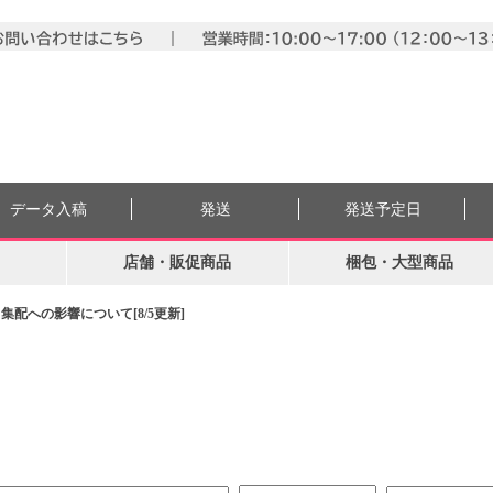
データ入稿
発送
発送予定日
店舗・販促商品
梱包・大型商品
配への影響について[8/5更新]
。