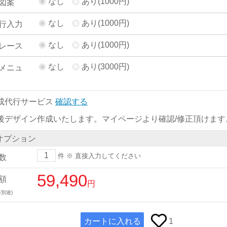
なし
あり(1000円)
図案
なし
あり(1000円)
行入力
なし
あり(1000円)
レース
なし
あり(3000円)
メニュ
成代行サービス
確認する
後デザイン作成いたします。マイページより確認/修正頂けます
オプション
件
※ 直接入力してください
数
59,490
額
円
別途)
カートに入れる
1