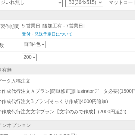
5 営業日 [後加工有 - 7営業日]
/製作期間
受付・発送予定日について
数
タ有無
データ入稿注文
作成代行注文Ａプラン[簡単修正]](Illustratorデータ必要)
(150
タ作成代行注文Bプラン[そっくり作成]
(4000円追加)
タ作成代行注文文字プラン【文字のみで作成】
(2000円追加)
インオプション