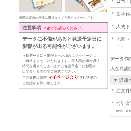
ロゴ・
文字代
※商品案内の画像は形状タイプを表すイメージです。
人物ト
注意事項
※必ずお読みください。
データに不備があると発送予定日に
地図（
影響が出る可能性がございます。
ー）
入稿データに不備があった場合はマイページに
データ作
ご連絡をさせていただきます。再入稿が締め切り
時間を過ぎてしまいますと発送予定日に影響が
入金確認
出てまりますのでご注意ください。
マイページより
ご注文後は随時
進行状況の
▼ 追加
ご確認をお願い致します。
注文件
合計金
(税込・送料