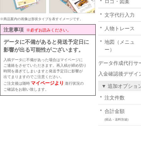
ロゴ・図案
文字代行入力
※商品案内の画像は形状タイプを表すイメージです。
人物トレース
注意事項
※必ずお読みください。
データに不備があると発送予定日に
地図（メニュ
影響が出る可能性がございます。
ー）
入稿データに不備があった場合はマイページに
データ作成代行サ
ご連絡をさせていただきます。再入稿が締め切り
時間を過ぎてしまいますと発送予定日に影響が
入金確認後デザイ
出てまりますのでご注意ください。
マイページより
ご注文後は随時
進行状況の
▼ 追加オプショ
ご確認をお願い致します。
注文件数
合計金額
(税込・送料別途)