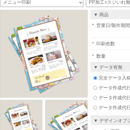
▼ 商品
営業日/製作期間
印刷色数
数量
▼ データ有無
完全データ入
データ作成代行注文
データ作成代行
データ作成代
▼ デザインオプ