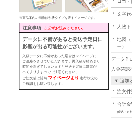
ロゴ・
文字代
※商品案内の画像は形状タイプを表すイメージです。
人物ト
注意事項
※必ずお読みください。
データに不備があると発送予定日に
地図（
影響が出る可能性がございます。
ー）
入稿データに不備があった場合はマイページに
データ作
ご連絡をさせていただきます。再入稿が締め切り
時間を過ぎてしまいますと発送予定日に影響が
入金確認
出てまりますのでご注意ください。
マイページより
ご注文後は随時
進行状況の
▼ 追加
ご確認をお願い致します。
注文件
合計金
(税込・送料