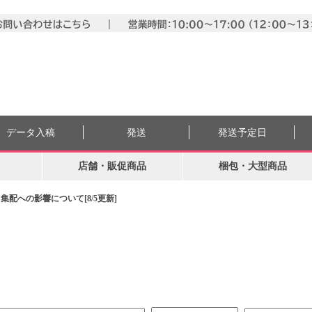
データ入稿
発送
発送予定日
店舗・販促商品
梱包・大型商品
配への影響について[8/5更新]
。