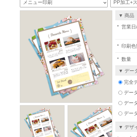
▼ 商品
営業日
印刷色
数量
▼ デー
完全
データ
デー
デー
▼ デザ