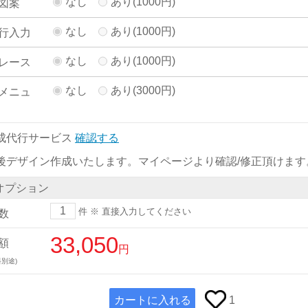
なし
あり(1000円)
図案
なし
あり(1000円)
行入力
なし
あり(1000円)
レース
なし
あり(3000円)
メニュ
成代行サービス
確認する
後デザイン作成いたします。マイページより確認/修正頂けます
オプション
件
※ 直接入力してください
数
33,050
額
円
別途)
カートに入れる
1