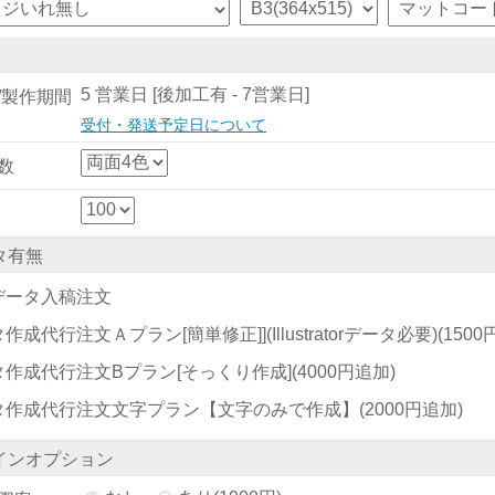
5 営業日 [後加工有 - 7営業日]
/製作期間
受付・発送予定日について
数
タ有無
データ入稿注文
作成代行注文Ａプラン[簡単修正]](Illustratorデータ必要)
(150
タ作成代行注文Bプラン[そっくり作成]
(4000円追加)
タ作成代行注文文字プラン【文字のみで作成】
(2000円追加)
インオプション