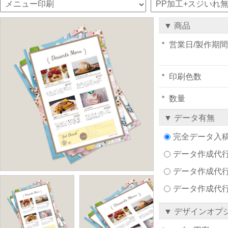
▼ 商品
営業日/製作期間
印刷色数
数量
▼ データ有無
完全データ入
データ作成代行注文
データ作成代行
データ作成代
▼ デザインオプ