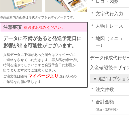
ロゴ・図案
文字代行入力
※商品案内の画像は形状タイプを表すイメージです。
人物トレース
注意事項
※必ずお読みください。
データに不備があると発送予定日に
地図（メニュ
影響が出る可能性がございます。
ー）
入稿データに不備があった場合はマイページに
データ作成代行サ
ご連絡をさせていただきます。再入稿が締め切り
時間を過ぎてしまいますと発送予定日に影響が
入金確認後デザイ
出てまりますのでご注意ください。
マイページより
ご注文後は随時
進行状況の
▼ 追加オプショ
ご確認をお願い致します。
注文件数
合計金額
(税込・送料別途)