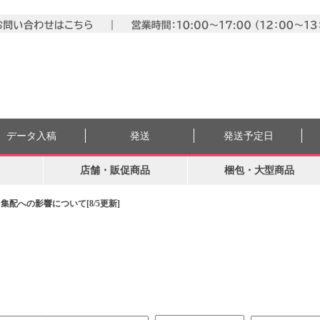
データ入稿
発送
発送予定日
店舗・販促商品
梱包・大型商品
配への影響について[8/5更新]
。