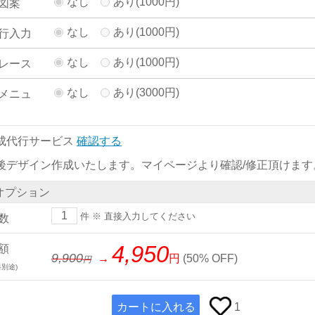
なし
あり(1000円)
図案
なし
あり(1000円)
行入力
なし
あり(1000円)
レース
なし
あり(3000円)
メニュ
成代行サービス
確認する
後デザイン作成いたします。マイページより確認/修正頂けます
オプション
件
※ 直接入力してください
数
4,950
額
9,900
→
円
(
50% OFF
)
別途)
カートに入れる
1