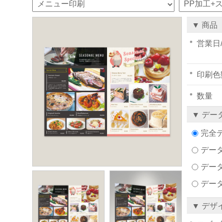
▼ 商品
営業日
印刷色
数量
▼ デー
完全
データ
デー
デー
▼ デザ