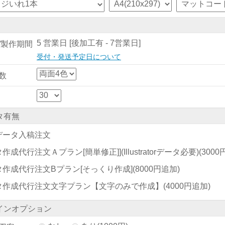
5 営業日 [後加工有 - 7営業日]
/製作期間
受付・発送予定日について
数
タ有無
データ入稿注文
作成代行注文Ａプラン[簡単修正]](Illustratorデータ必要)
(300
タ作成代行注文Bプラン[そっくり作成]
(8000円追加)
タ作成代行注文文字プラン【文字のみで作成】
(4000円追加)
インオプション