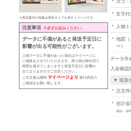
ロゴ・
文字代
※商品案内の画像は形状タイプを表すイメージです。
人物ト
注意事項
※必ずお読みください。
データに不備があると発送予定日に
地図（
影響が出る可能性がございます。
ー）
入稿データに不備があった場合はマイページに
データ作
ご連絡をさせていただきます。再入稿が締め切り
時間を過ぎてしまいますと発送予定日に影響が
入金確認
出てまりますのでご注意ください。
マイページより
ご注文後は随時
進行状況の
▼ 追加
ご確認をお願い致します。
注文件
合計金
(税込・送料