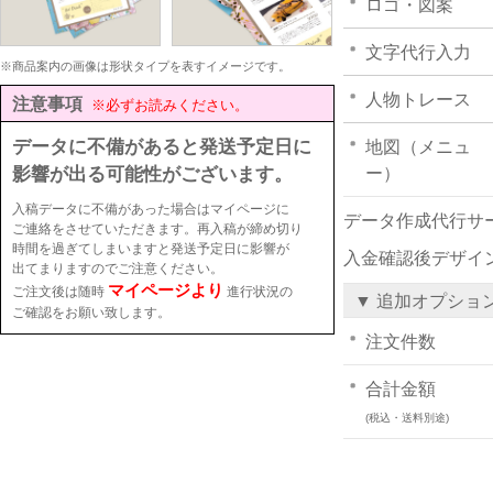
ロゴ・図案
文字代行入力
※商品案内の画像は形状タイプを表すイメージです。
人物トレース
注意事項
※必ずお読みください。
データに不備があると発送予定日に
地図（メニュ
影響が出る可能性がございます。
ー）
入稿データに不備があった場合はマイページに
データ作成代行サ
ご連絡をさせていただきます。再入稿が締め切り
時間を過ぎてしまいますと発送予定日に影響が
入金確認後デザイ
出てまりますのでご注意ください。
マイページより
ご注文後は随時
進行状況の
▼ 追加オプショ
ご確認をお願い致します。
注文件数
合計金額
(税込・送料別途)