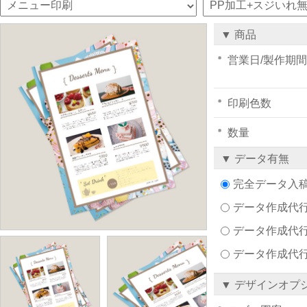
▼ 商品
営業日/製作期間
印刷色数
数量
▼ データ有無
完全データ入
データ作成代行注文
データ作成代行
データ作成代
▼ デザインオプ