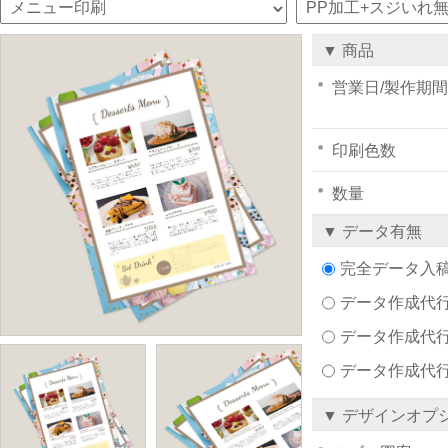
▼ 商品
営業日/製作期間
印刷色数
数量
▼ データ有無
完全データ入
データ作成代行注文
データ作成代行
データ作成代
▼ デザインオプ