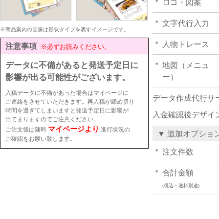
ロゴ・図案
文字代行入力
※商品案内の画像は形状タイプを表すイメージです。
人物トレース
注意事項
※必ずお読みください。
データに不備があると発送予定日に
地図（メニュ
影響が出る可能性がございます。
ー）
入稿データに不備があった場合はマイページに
データ作成代行サ
ご連絡をさせていただきます。再入稿が締め切り
時間を過ぎてしまいますと発送予定日に影響が
入金確認後デザイ
出てまりますのでご注意ください。
マイページより
ご注文後は随時
進行状況の
▼ 追加オプショ
ご確認をお願い致します。
注文件数
合計金額
(税込・送料別途)