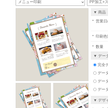
▼ 商品
営業日
印刷色
数量
▼ デー
完全
データ
デー
デー
▼ デザ