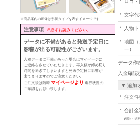
ロゴ・
文字代
※商品案内の画像は形状タイプを表すイメージです。
人物ト
注意事項
※必ずお読みください。
データに不備があると発送予定日に
地図（
影響が出る可能性がございます。
ー）
入稿データに不備があった場合はマイページに
データ作
ご連絡をさせていただきます。再入稿が締め切り
時間を過ぎてしまいますと発送予定日に影響が
入金確認
出てまりますのでご注意ください。
マイページより
ご注文後は随時
進行状況の
▼ 追加
ご確認をお願い致します。
注文件
合計金
(税込・送料