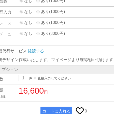
なし
あり(1000円)
図案
なし
あり(1000円)
行入力
なし
あり(1000円)
レース
なし
あり(3000円)
メニュ
成代行サービス
確認する
後デザイン作成いたします。マイページより確認/修正頂けます
オプション
件
※ 直接入力してください
数
16,600
額
円
別途)
カートに入れる
0