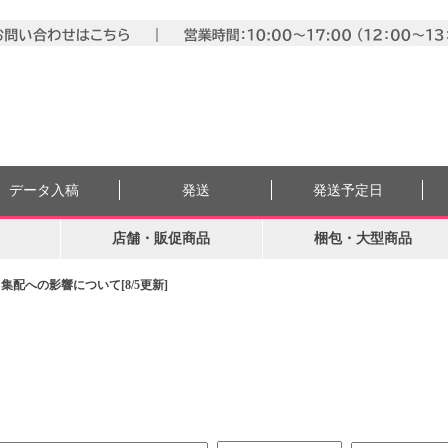
データ入稿
発送
発送予定日
店舗・販促商品
梱包・大型商品
配への影響について[8/5更新]
。