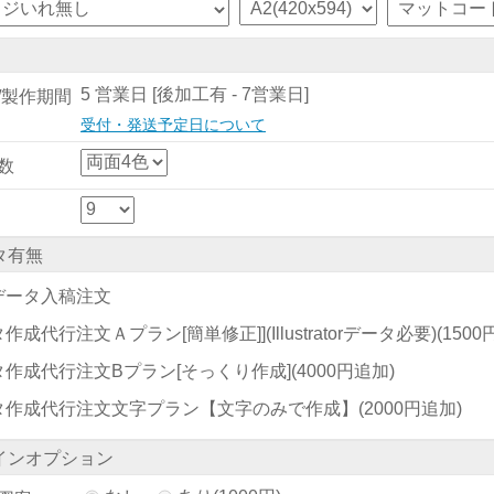
5 営業日 [後加工有 - 7営業日]
/製作期間
受付・発送予定日について
数
タ有無
データ入稿注文
作成代行注文Ａプラン[簡単修正]](Illustratorデータ必要)
(150
タ作成代行注文Bプラン[そっくり作成]
(4000円追加)
タ作成代行注文文字プラン【文字のみで作成】
(2000円追加)
インオプション