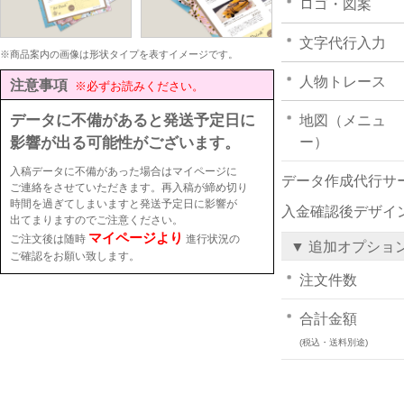
ロゴ・図案
文字代行入力
※商品案内の画像は形状タイプを表すイメージです。
人物トレース
注意事項
※必ずお読みください。
データに不備があると発送予定日に
地図（メニュ
影響が出る可能性がございます。
ー）
入稿データに不備があった場合はマイページに
データ作成代行サ
ご連絡をさせていただきます。再入稿が締め切り
時間を過ぎてしまいますと発送予定日に影響が
入金確認後デザイ
出てまりますのでご注意ください。
マイページより
ご注文後は随時
進行状況の
▼ 追加オプショ
ご確認をお願い致します。
注文件数
合計金額
(税込・送料別途)