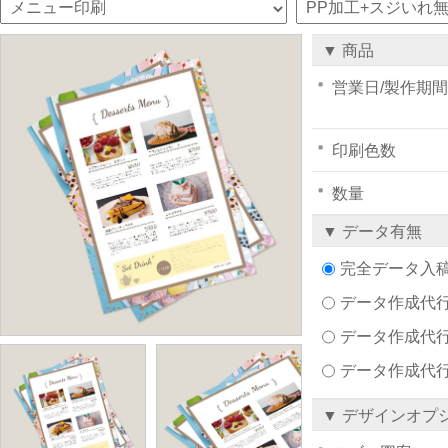
▼ 商品
営業日/製作期間
印刷色数
数量
▼ データ有無
完全データ入
データ作成代行注文
データ作成代行
データ作成代
▼ デザインオプ