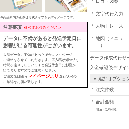
ロゴ・図案
文字代行入力
※商品案内の画像は形状タイプを表すイメージです。
人物トレース
注意事項
※必ずお読みください。
データに不備があると発送予定日に
地図（メニュ
影響が出る可能性がございます。
ー）
入稿データに不備があった場合はマイページに
データ作成代行サ
ご連絡をさせていただきます。再入稿が締め切り
時間を過ぎてしまいますと発送予定日に影響が
入金確認後デザイ
出てまりますのでご注意ください。
マイページより
ご注文後は随時
進行状況の
▼ 追加オプショ
ご確認をお願い致します。
注文件数
合計金額
(税込・送料別途)