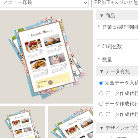
▼ 商品
営業日/製作期間
印刷色数
数量
▼ データ有無
完全データ入
データ作成代行注文
データ作成代行
データ作成代
▼ デザインオプ