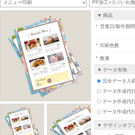
▼ 商品
営業日/製作期間
印刷色数
数量
▼ データ有無
完全データ入
データ作成代行注文
データ作成代行
データ作成代
▼ デザインオプ