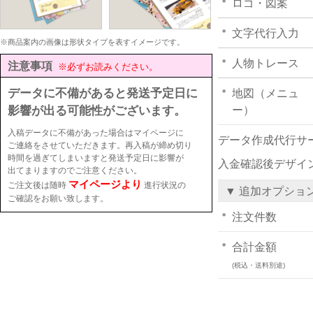
ロゴ・図案
文字代行入力
※商品案内の画像は形状タイプを表すイメージです。
人物トレース
注意事項
※必ずお読みください。
データに不備があると発送予定日に
地図（メニュ
影響が出る可能性がございます。
ー）
入稿データに不備があった場合はマイページに
データ作成代行サ
ご連絡をさせていただきます。再入稿が締め切り
時間を過ぎてしまいますと発送予定日に影響が
入金確認後デザイ
出てまりますのでご注意ください。
マイページより
ご注文後は随時
進行状況の
▼ 追加オプショ
ご確認をお願い致します。
注文件数
合計金額
(税込・送料別途)