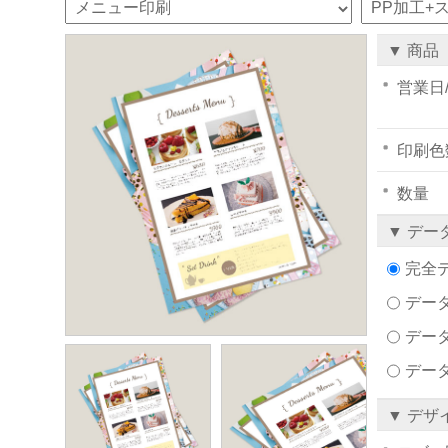
▼ 商品
営業日
印刷色
数量
▼ デー
完全
データ
デー
デー
▼ デザ