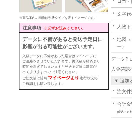
ロゴ・
文字代
※商品案内の画像は形状タイプを表すイメージです。
人物ト
注意事項
※必ずお読みください。
データに不備があると発送予定日に
地図（
影響が出る可能性がございます。
ー）
入稿データに不備があった場合はマイページに
データ作
ご連絡をさせていただきます。再入稿が締め切り
時間を過ぎてしまいますと発送予定日に影響が
入金確認
出てまりますのでご注意ください。
マイページより
ご注文後は随時
進行状況の
▼ 追加
ご確認をお願い致します。
注文件
合計金
(税込・送料