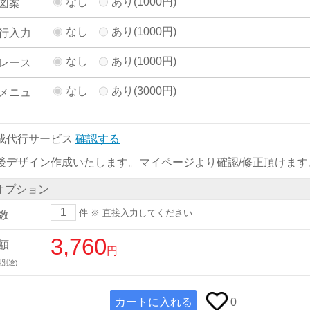
なし
あり(1000円)
図案
なし
あり(1000円)
行入力
なし
あり(1000円)
レース
なし
あり(3000円)
メニュ
成代行サービス
確認する
後デザイン作成いたします。マイページより確認/修正頂けます
オプション
件
※ 直接入力してください
数
3,760
額
円
別途)
カートに入れる
0