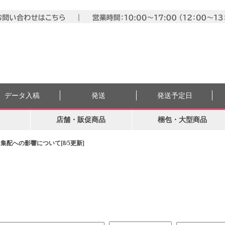
データ入稿
発送
発送予定日
店舗・販促商品
梱包・大型商品
配への影響について[8/5更新]
。