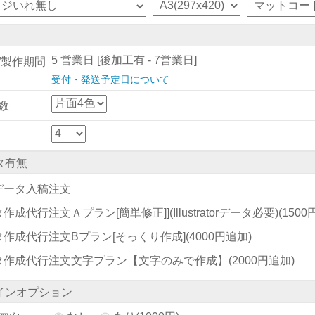
5 営業日 [後加工有 - 7営業日]
/製作期間
受付・発送予定日について
数
タ有無
データ入稿注文
作成代行注文Ａプラン[簡単修正]](Illustratorデータ必要)
(150
タ作成代行注文Bプラン[そっくり作成]
(4000円追加)
タ作成代行注文文字プラン【文字のみで作成】
(2000円追加)
インオプション