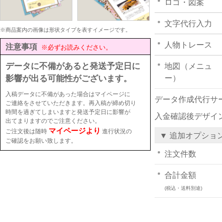
ロゴ・図案
文字代行入力
※商品案内の画像は形状タイプを表すイメージです。
人物トレース
注意事項
※必ずお読みください。
データに不備があると発送予定日に
地図（メニュ
影響が出る可能性がございます。
ー）
入稿データに不備があった場合はマイページに
データ作成代行サ
ご連絡をさせていただきます。再入稿が締め切り
時間を過ぎてしまいますと発送予定日に影響が
入金確認後デザイ
出てまりますのでご注意ください。
マイページより
ご注文後は随時
進行状況の
▼ 追加オプショ
ご確認をお願い致します。
注文件数
合計金額
(税込・送料別途)