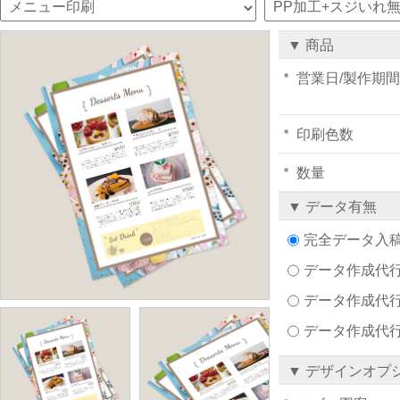
▼ 商品
営業日/製作期間
印刷色数
数量
▼ データ有無
完全データ入
データ作成代行注文
データ作成代行
データ作成代
▼ デザインオプ