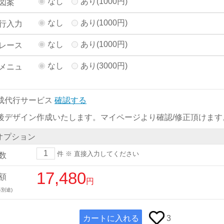
なし
あり(1000円)
図案
なし
あり(1000円)
行入力
なし
あり(1000円)
レース
なし
あり(3000円)
メニュ
成代行サービス
確認する
後デザイン作成いたします。マイページより確認/修正頂けます
オプション
件
※ 直接入力してください
数
17,480
額
円
別途)
カートに入れる
3