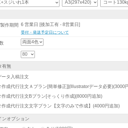
6 営業日 [後加工有 - 8営業日]
/製作期間
受付・発送予定日について
数
タ有無
データ入稿注文
作成代行注文Ａプラン[簡単修正]](Illustratorデータ必要)
(300
タ作成代行注文Bプラン[そっくり作成]
(8000円追加)
タ作成代行注文文字プラン【文字のみで作成】
(4000円追加)
インオプション