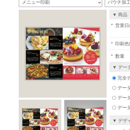
▼ 商品
営業日
印刷色
数量
▼ デー
完全
データ
デー
デー
▼ デザ