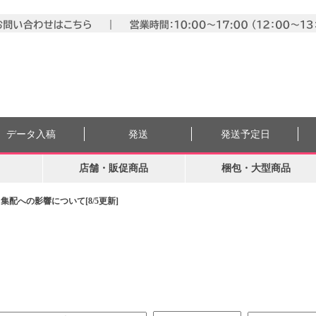
データ入稿
発送
発送予定日
店舗・販促商品
梱包・大型商品
配への影響について[8/5更新]
。