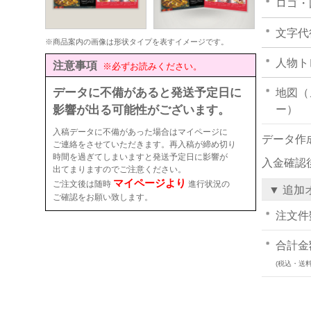
ロゴ・
文字代
※商品案内の画像は形状タイプを表すイメージです。
人物ト
注意事項
※必ずお読みください。
データに不備があると発送予定日に
地図（
影響が出る可能性がございます。
ー）
入稿データに不備があった場合はマイページに
データ作
ご連絡をさせていただきます。再入稿が締め切り
時間を過ぎてしまいますと発送予定日に影響が
入金確認
出てまりますのでご注意ください。
マイページより
ご注文後は随時
進行状況の
▼ 追加
ご確認をお願い致します。
注文件
合計金
(税込・送料