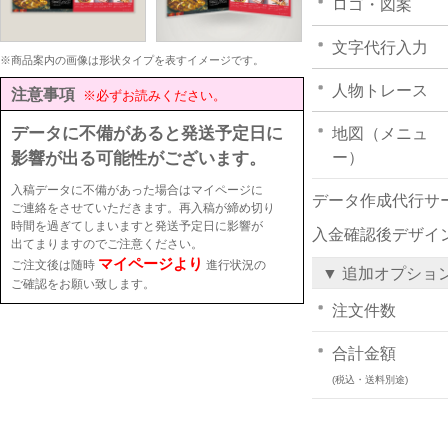
ロゴ・図案
文字代行入力
※商品案内の画像は形状タイプを表すイメージです。
人物トレース
注意事項
※必ずお読みください。
データに不備があると発送予定日に
地図（メニュ
影響が出る可能性がございます。
ー）
入稿データに不備があった場合はマイページに
データ作成代行サ
ご連絡をさせていただきます。再入稿が締め切り
時間を過ぎてしまいますと発送予定日に影響が
入金確認後デザイ
出てまりますのでご注意ください。
マイページより
ご注文後は随時
進行状況の
▼ 追加オプショ
ご確認をお願い致します。
注文件数
合計金額
(税込・送料別途)