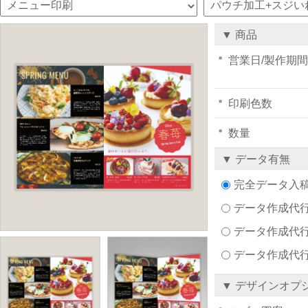
▼ 商品
営業日/製作期間
印刷色数
数量
▼ データ有無
完全データ入
データ作成代行注文
データ作成代行
データ作成代
▼ デザインオプ