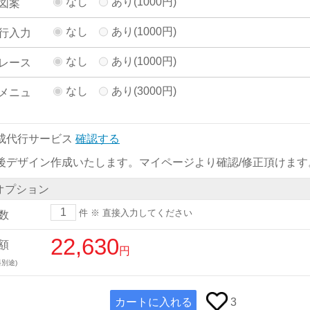
なし
あり(1000円)
図案
なし
あり(1000円)
行入力
なし
あり(1000円)
レース
なし
あり(3000円)
メニュ
成代行サービス
確認する
後デザイン作成いたします。マイページより確認/修正頂けます
オプション
件
※ 直接入力してください
数
22,630
額
円
別途)
カートに入れる
3