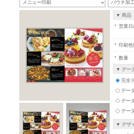
▼ 商品
営業日
印刷色
数量
▼ デー
完全
データ
デー
デー
▼ デザ