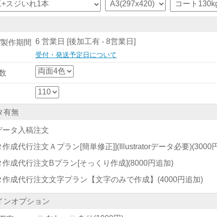
6 営業日 [後加工有 - 8営業日]
/製作期間
受付・発送予定日について
数
タ有無
データ入稿注文
作成代行注文Ａプラン[簡単修正]](Illustratorデータ必要)
(300
タ作成代行注文Bプラン[そっくり作成]
(8000円追加)
タ作成代行注文文字プラン【文字のみで作成】
(4000円追加)
インオプション