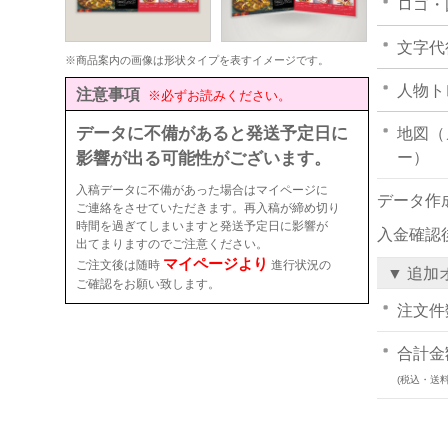
ロゴ・
文字代
※商品案内の画像は形状タイプを表すイメージです。
人物ト
注意事項
※必ずお読みください。
データに不備があると発送予定日に
地図（
影響が出る可能性がございます。
ー）
入稿データに不備があった場合はマイページに
データ作
ご連絡をさせていただきます。再入稿が締め切り
時間を過ぎてしまいますと発送予定日に影響が
入金確認
出てまりますのでご注意ください。
マイページより
ご注文後は随時
進行状況の
▼ 追加
ご確認をお願い致します。
注文件
合計金
(税込・送料