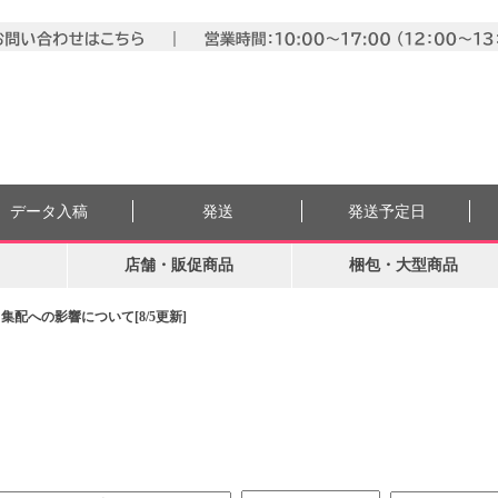
データ入稿
発送
発送予定日
店舗・販促商品
梱包・大型商品
配への影響について[8/5更新]
。