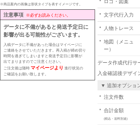
ロゴ・図案
※商品案内の画像は形状タイプを表すイメージです。
注意事項
文字代行入力
※必ずお読みください。
データに不備があると発送予定日に
人物トレース
影響が出る可能性がございます。
地図（メニュ
入稿データに不備があった場合はマイページに
ー）
ご連絡をさせていただきます。再入稿が締め切り
時間を過ぎてしまいますと発送予定日に影響が
出てまりますのでご注意ください。
データ作成代行サ
マイページより
ご注文後は随時
進行状況の
入金確認後デザイ
ご確認をお願い致します。
▼ 追加オプショ
注文件数
合計金額
(税込・送料別途)