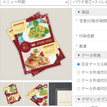
▼ 商品
営業日/製作期間
印刷色数
数量
▼ データ有無
完全データ入
データ作成代行注文
データ作成代行
データ作成代
▼ デザインオプ