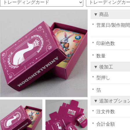
▼ 商品
営業日/製作期間
印刷色数
数量
▼ 後加工
型押し
箔
▼ 追加オプショ
注文件数
合計金額