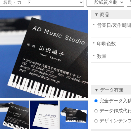
▼ 商品
営業日/製作期間
印刷色数
数量
▼ データ有無
完全データ入
データ作成代
デザインテン