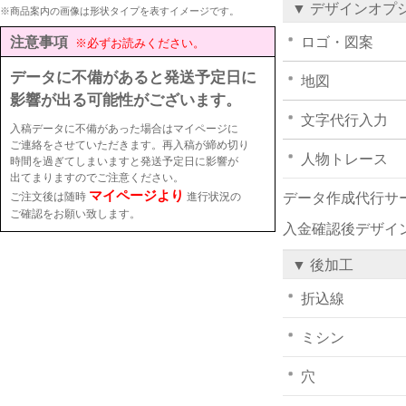
▼ デザインオプ
※商品案内の画像は形状タイプを表すイメージです。
注意事項
ロゴ・図案
※必ずお読みください。
データに不備があると発送予定日に
地図
影響が出る可能性がございます。
文字代行入力
入稿データに不備があった場合はマイページに
ご連絡をさせていただきます。再入稿が締め切り
人物トレース
時間を過ぎてしまいますと発送予定日に影響が
出てまりますのでご注意ください。
マイページより
ご注文後は随時
進行状況の
データ作成代行サ
ご確認をお願い致します。
入金確認後デザイ
▼ 後加工
折込線
ミシン
穴