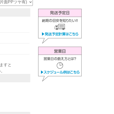
きますと
い。