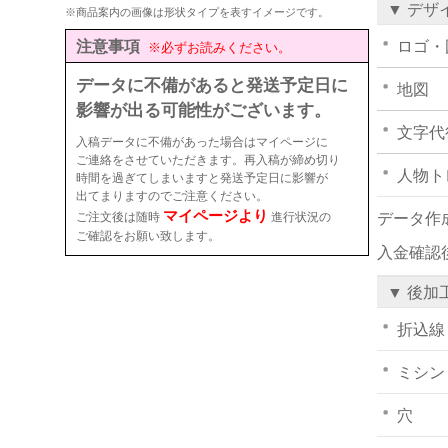
▼ デザ
※商品案内の画像は形状タイプを表すイメージです。
注意事項
ロゴ・
※必ずお読みください。
データに不備があると発送予定日に
地図
影響が出る可能性がございます。
文字代
入稿データに不備があった場合はマイページに
ご連絡をさせていただきます。再入稿が締め切り
人物ト
時間を過ぎてしまいますと発送予定日に影響が
出てまりますのでご注意ください。
マイページより
ご注文後は随時
進行状況の
データ作
ご確認をお願い致します。
入金確認
▼ 後加
折込線
ミシン
穴