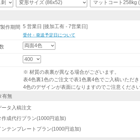
5 営業日 [後加工有 - 7営業日]
/製作期間
受付・発送予定日について
数
※ 材質の表裏が異なる場合がございます。
表4色裏1色のご注文で表1色裏4色でご入稿いただ
4色のデザインが表面になりますのでご注意くださ
タ有無
データ入稿注文
タ作成代行プラン
(1000円追加)
インテンプレートプラン
(1000円追加)