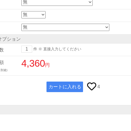
オプション
件
※ 直接入力してください
数
4,360
額
円
別途)
カートに入れる
4