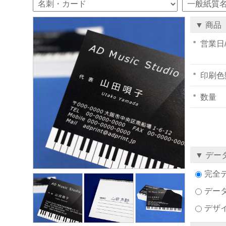
▼ 商品
営業日
印刷色
数量
▼ デー
完全
デー
デザ