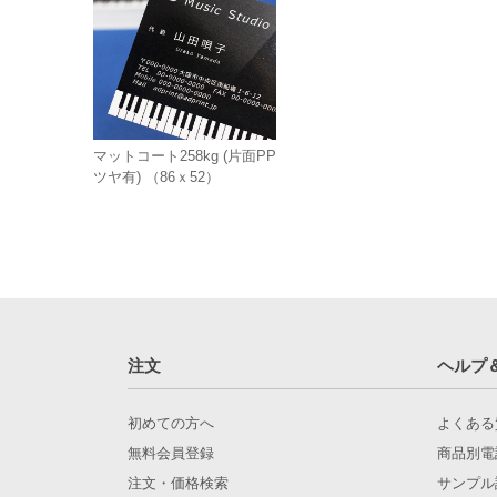
マットコート258kg (片面PP
ツヤ有) （86ｘ52）
注文
ヘルプ
初めての方へ
よくある
無料会員登録
商品別電
注文・価格検索
サンプル