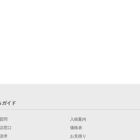
＆ガイド
質問
入稿案内
話窓口
価格表
請求
お見積り