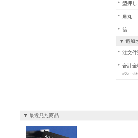
型押し
角丸
箔
▼ 追加
注文件
合計金
(税込・送料
▼ 最近見た商品