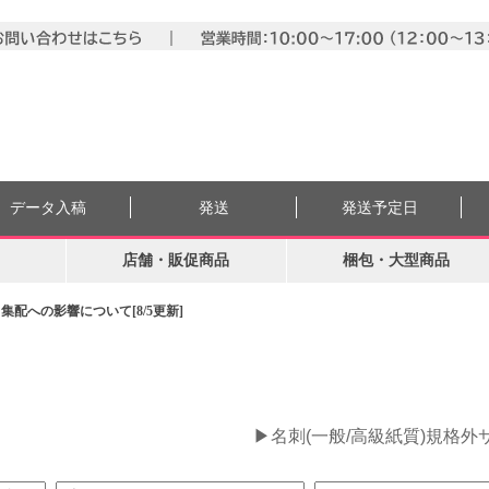
データ入稿
発送
発送予定日
店舗・販促商品
梱包・大型商品
配への影響について[8/5更新]
。
▶名刺(一般/高級紙質)規格