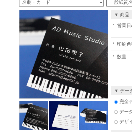
▼ 商品
営業日
印刷色
数量
▼ デー
完全
デー
デザ