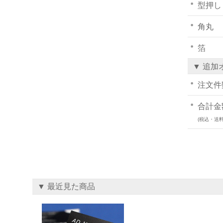
型押し
角丸
箔
▼ 追加
注文件
合計金
(税込・送料
▼ 最近見た商品