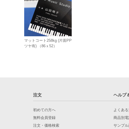
マットコート258kg (片面PP
ツヤ有) （86ｘ52）
注文
ヘルプ
初めての方へ
よくある
無料会員登録
商品別電
注文・価格検索
サンプル