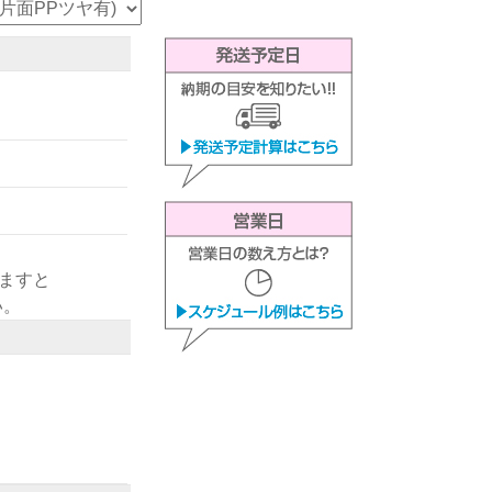
きますと
い。