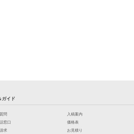
＆ガイド
質問
入稿案内
話窓口
価格表
請求
お見積り