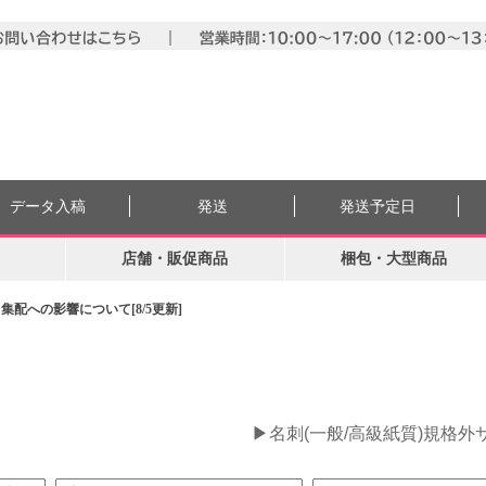
データ入稿
発送
発送予定日
店舗・販促商品
梱包・大型商品
配への影響について[8/5更新]
。
▶名刺(一般/高級紙質)規格