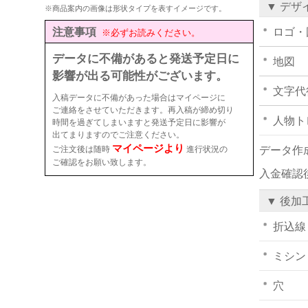
▼ デザ
※商品案内の画像は形状タイプを表すイメージです。
注意事項
ロゴ・
※必ずお読みください。
データに不備があると発送予定日に
地図
影響が出る可能性がございます。
文字代
入稿データに不備があった場合はマイページに
ご連絡をさせていただきます。再入稿が締め切り
人物ト
時間を過ぎてしまいますと発送予定日に影響が
出てまりますのでご注意ください。
マイページより
ご注文後は随時
進行状況の
データ作
ご確認をお願い致します。
入金確認
▼ 後加
折込線
ミシン
穴