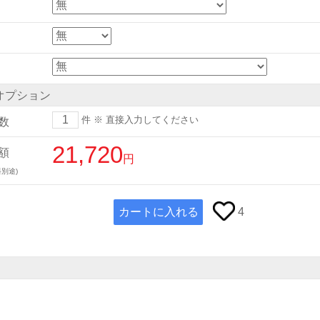
オプション
件
※ 直接入力してください
数
21,720
額
円
別途)
カートに入れる
4