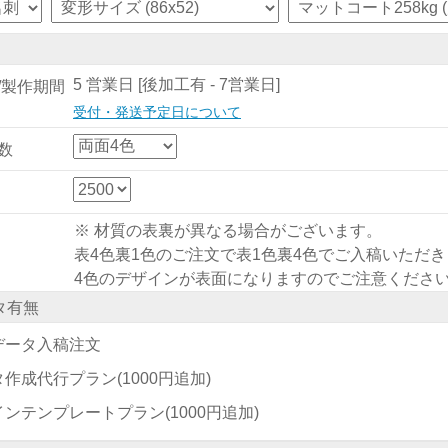
5 営業日 [後加工有 - 7営業日]
/製作期間
受付・発送予定日について
数
※ 材質の表裏が異なる場合がございます。
表4色裏1色のご注文で表1色裏4色でご入稿いただ
4色のデザインが表面になりますのでご注意くださ
タ有無
データ入稿注文
タ作成代行プラン
(1000円追加)
インテンプレートプラン
(1000円追加)