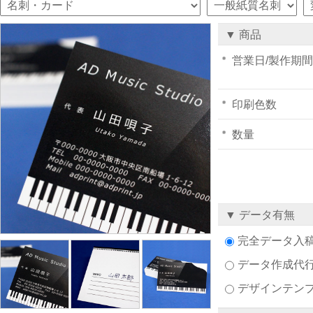
▼ 商品
営業日/製作期間
印刷色数
数量
▼ データ有無
完全データ入
データ作成代
デザインテン