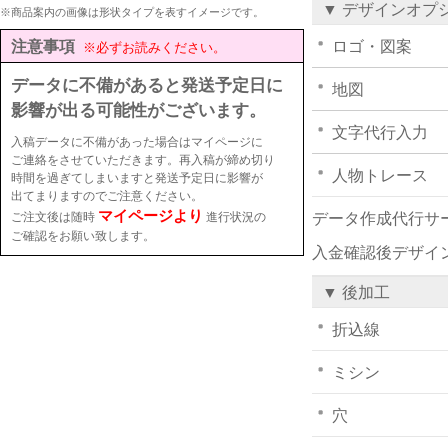
▼ デザインオプ
※商品案内の画像は形状タイプを表すイメージです。
注意事項
ロゴ・図案
※必ずお読みください。
データに不備があると発送予定日に
地図
影響が出る可能性がございます。
文字代行入力
入稿データに不備があった場合はマイページに
ご連絡をさせていただきます。再入稿が締め切り
人物トレース
時間を過ぎてしまいますと発送予定日に影響が
出てまりますのでご注意ください。
マイページより
ご注文後は随時
進行状況の
データ作成代行サ
ご確認をお願い致します。
入金確認後デザイ
▼ 後加工
折込線
ミシン
穴