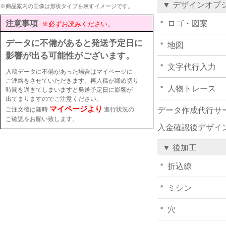
▼ デザインオプ
※商品案内の画像は形状タイプを表すイメージです。
注意事項
ロゴ・図案
※必ずお読みください。
データに不備があると発送予定日に
地図
影響が出る可能性がございます。
文字代行入力
入稿データに不備があった場合はマイページに
ご連絡をさせていただきます。再入稿が締め切り
人物トレース
時間を過ぎてしまいますと発送予定日に影響が
出てまりますのでご注意ください。
マイページより
ご注文後は随時
進行状況の
データ作成代行サ
ご確認をお願い致します。
入金確認後デザイ
▼ 後加工
折込線
ミシン
穴