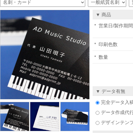
▼ 商品
営業日/製作期間
印刷色数
数量
▼ データ有無
完全データ入
データ作成代
デザインテン