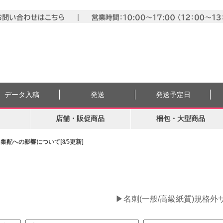
データ入稿
発送
発送予定日
店舗・販促商品
梱包・大型商品
配への影響について[8/5更新]
。
▶名刺(一般/高級紙質)規格