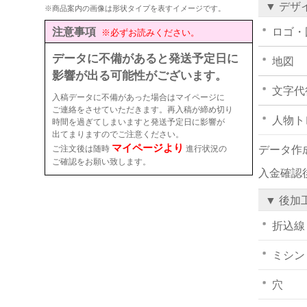
▼ デザ
※商品案内の画像は形状タイプを表すイメージです。
注意事項
ロゴ・
※必ずお読みください。
データに不備があると発送予定日に
地図
影響が出る可能性がございます。
文字代
入稿データに不備があった場合はマイページに
ご連絡をさせていただきます。再入稿が締め切り
人物ト
時間を過ぎてしまいますと発送予定日に影響が
出てまりますのでご注意ください。
マイページより
ご注文後は随時
進行状況の
データ作
ご確認をお願い致します。
入金確認
▼ 後加
折込線
ミシン
穴