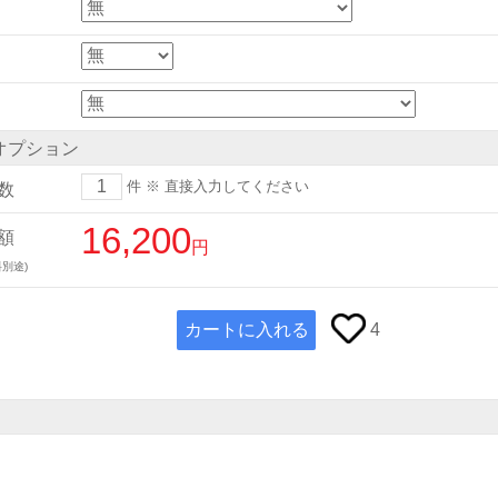
オプション
件
※ 直接入力してください
数
16,200
額
円
別途)
カートに入れる
4