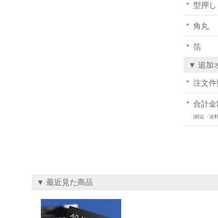
型押し
角丸
箔
▼ 追加
注文件
合計金
(税込・送料
▼ 最近見た商品