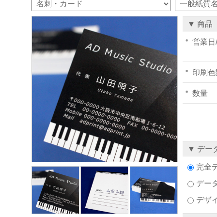
▼ 商品
営業日
印刷色
数量
▼ デー
完全
デー
デザ