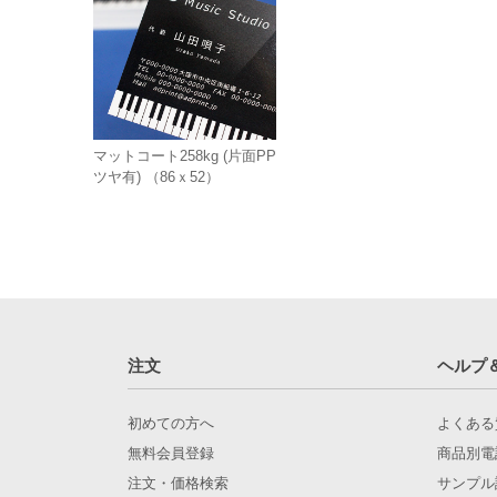
マットコート258kg (片面PP
ツヤ有) （86ｘ52）
注文
ヘルプ
初めての方へ
よくある
無料会員登録
商品別電
注文・価格検索
サンプル