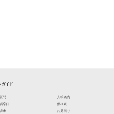
＆ガイド
質問
入稿案内
話窓口
価格表
請求
お見積り