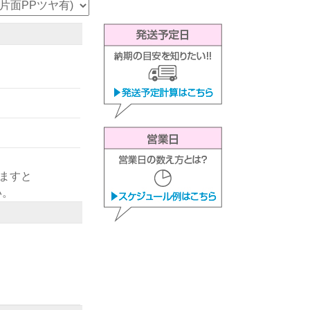
きますと
い。