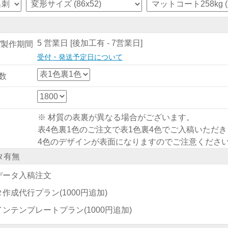
5 営業日 [後加工有 - 7営業日]
/製作期間
受付・発送予定日について
数
※ 材質の表裏が異なる場合がございます。
表4色裏1色のご注文で表1色裏4色でご入稿いただ
4色のデザインが表面になりますのでご注意くださ
タ有無
データ入稿注文
タ作成代行プラン
(1000円追加)
インテンプレートプラン
(1000円追加)