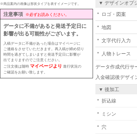
▼ デザインオプ
※商品案内の画像は形状タイプを表すイメージです。
注意事項
ロゴ・図案
※必ずお読みください。
データに不備があると発送予定日に
地図
影響が出る可能性がございます。
文字代行入力
入稿データに不備があった場合はマイページに
ご連絡をさせていただきます。再入稿が締め切り
人物トレース
時間を過ぎてしまいますと発送予定日に影響が
出てまりますのでご注意ください。
マイページより
ご注文後は随時
進行状況の
データ作成代行サ
ご確認をお願い致します。
入金確認後デザイ
▼ 後加工
折込線
ミシン
穴