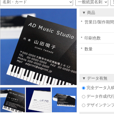
▼ 商品
営業日/製作期間
印刷色数
数量
▼ データ有無
完全データ入
データ作成代
デザインテン