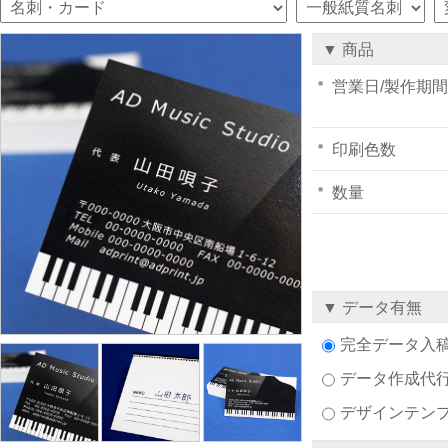
▼ 商品
営業日/製作期間
印刷色数
数量
▼ データ有無
完全データ入
データ作成代
デザインテン