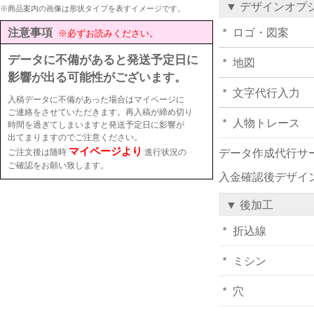
▼ デザインオプ
※商品案内の画像は形状タイプを表すイメージです。
注意事項
ロゴ・図案
※必ずお読みください。
データに不備があると発送予定日に
地図
影響が出る可能性がございます。
文字代行入力
入稿データに不備があった場合はマイページに
ご連絡をさせていただきます。再入稿が締め切り
人物トレース
時間を過ぎてしまいますと発送予定日に影響が
出てまりますのでご注意ください。
マイページより
ご注文後は随時
進行状況の
データ作成代行サ
ご確認をお願い致します。
入金確認後デザイ
▼ 後加工
折込線
ミシン
穴