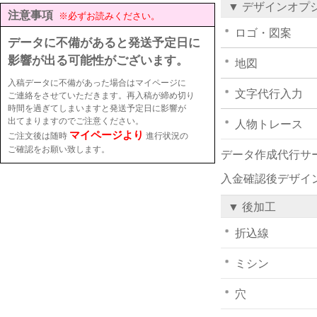
▼ デザインオプ
注意事項
※必ずお読みください。
ロゴ・図案
データに不備があると発送予定日に
影響が出る可能性がございます。
地図
入稿データに不備があった場合はマイページに
文字代行入力
ご連絡をさせていただきます。再入稿が締め切り
時間を過ぎてしまいますと発送予定日に影響が
出てまりますのでご注意ください。
人物トレース
マイページより
ご注文後は随時
進行状況の
ご確認をお願い致します。
データ作成代行サ
入金確認後デザイ
▼ 後加工
折込線
ミシン
穴