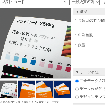
▼ 商品
営業日/製作期間
印刷色数
数量
▼ データ有無
完全データ入
データ作成代
デザインテン
※商品案内の画像は形状タイプを表すイメージです。