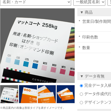
▼ 商品
営業日/製作期間
印刷色数
数量
▼ データ有無
完全データ入
データ作成代
デザインテン
※商品案内の画像は形状タイプを表すイメージです。