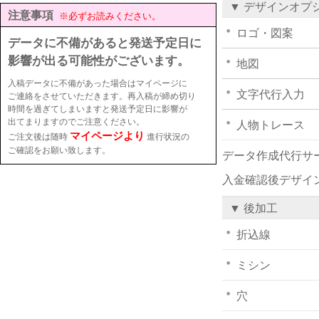
▼ デザインオプ
注意事項
※必ずお読みください。
ロゴ・図案
データに不備があると発送予定日に
影響が出る可能性がございます。
地図
入稿データに不備があった場合はマイページに
文字代行入力
ご連絡をさせていただきます。再入稿が締め切り
時間を過ぎてしまいますと発送予定日に影響が
出てまりますのでご注意ください。
人物トレース
マイページより
ご注文後は随時
進行状況の
ご確認をお願い致します。
データ作成代行サ
入金確認後デザイ
▼ 後加工
折込線
ミシン
穴