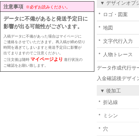
▼ デザインオプ
注意事項
※必ずお読みください。
ロゴ・図案
データに不備があると発送予定日に
影響が出る可能性がございます。
地図
入稿データに不備があった場合はマイページに
文字代行入力
ご連絡をさせていただきます。再入稿が締め切り
時間を過ぎてしまいますと発送予定日に影響が
出てまりますのでご注意ください。
人物トレース
マイページより
ご注文後は随時
進行状況の
ご確認をお願い致します。
データ作成代行サ
入金確認後デザイ
▼ 後加工
折込線
ミシン
穴