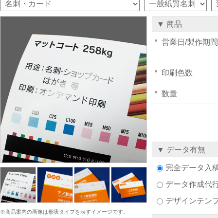
▼ 商品
営業日/製作期間
印刷色数
数量
▼ データ有無
完全データ入
データ作成代
デザインテン
※商品案内の画像は形状タイプを表すイメージです。